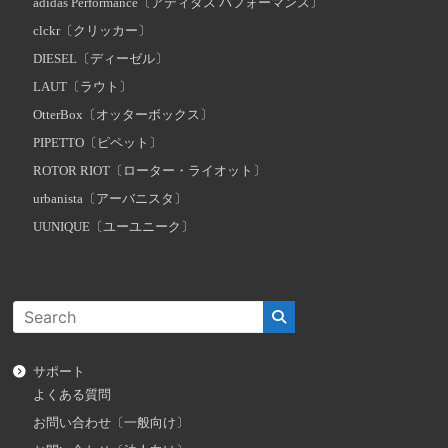
adidas Performance〔アディダス パフォーマンス〕
clckr〔クリッカー〕
DIESEL〔ディーゼル〕
LAUT〔ラウト〕
OtterBox〔オッターボックス〕
PIPETTO〔ピペット〕
ROTOR RIOT〔ローター・ライオット〕
urbanista〔アーバニスタ〕
UUNIQUE〔ユーユニーク〕
サポート
よくある質問
お問い合わせ〔一般向け〕