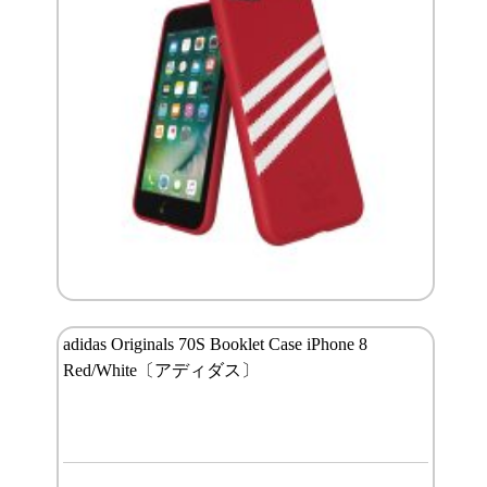
adidas Originals 70S Booklet Case iPhone 8
Red/White〔アディダス〕