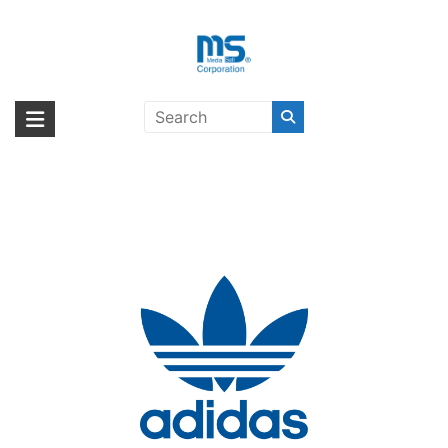
Skip
to
content
adidas Originals〔アディダス オリ
海外輸入ブランド商品｜株式会社
海外事業部が取り揃えている海外輸入商品には、日本では珍しい「海外ブ
ジナルス〕
ランド」をはじめ「ユニークな商品」「機能的な商品」「コストパフォー
エム・エス・シー
マンスの高い商品」など厳選した高品質な商品を取り扱っています。