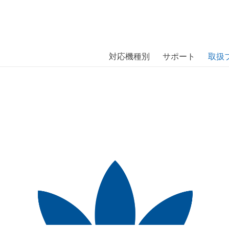
商品には、日本では珍しい「海外ブランド」をはじめ「ユニー
｜株式会社エム・エス・シー
扱っています。
ダス オリジナルス〕
対応機種別
サポート
取扱