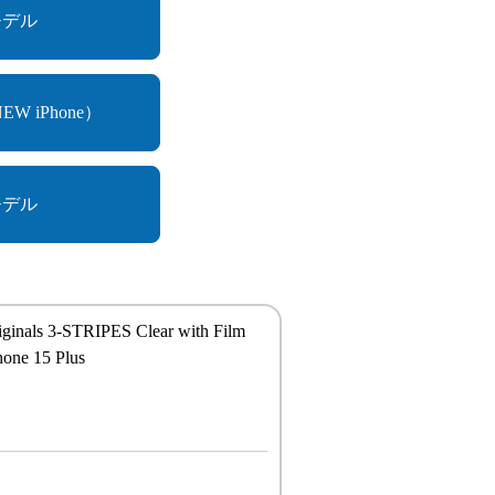
モデル
W iPhone）
モデル
iginals 3-STRIPES Clear with Film
Phone 15 Plus