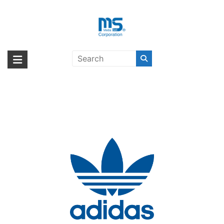
Skip
to
content
adidas Originals〔アディダス オリ
海外輸入ブランド商品｜株式会社
海外事業部が取り揃えている海外輸入商品には、日本では珍しい「海外ブ
ジナルス〕
ランド」をはじめ「ユニークな商品」「機能的な商品」「コストパフォー
エム・エス・シー
マンスの高い商品」など厳選した高品質な商品を取り扱っています。