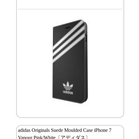
adidas Originals Suede Moulded Case iPhone 7
Vapour Pink/White〔アディダス〕