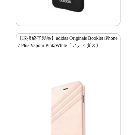
【取扱終了製品】adidas Originals Booklet iPhone
7 Plus Vapour Pink/White〔アディダス〕