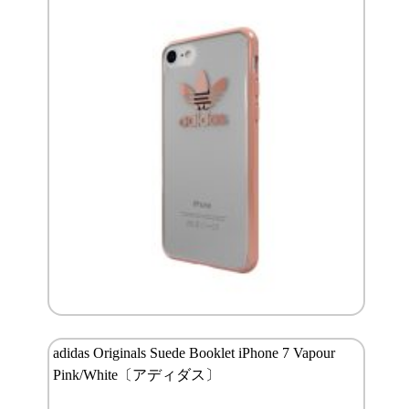
adidas Originals Suede Booklet iPhone 7 Vapour
Pink/White〔アディダス〕