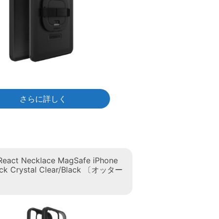
さらに詳しく
React Necklace MagSafe iPhone
ack Crystal Clear/Black 〔オッター
〕