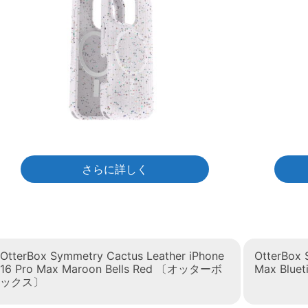
さらに詳しく
OtterBox Symmetry Cactus Leather iPhone
OtterBox 
16 Pro Max Maroon Bells Red 〔オッターボ
Max Blu
ックス〕