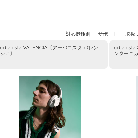
商品には、日本では珍しい「海外ブランド」をはじめ「ユニー
｜株式会社エム・エス・シー
扱っています。
対応機種別
サポート
取扱
urbanista VALENCIA〔アーバニスタ バレン
urbanis
シア〕
ンタモニ