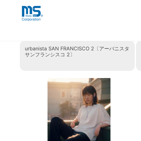
Skip
海外事業部が取り揃えている海外輸入
海外輸入ブランド商品
to
品」など厳選した高品質な商品を取り
content
カテゴリー:
製品一覧
urbanista SAN FRANCISCO 2〔アーバニスタ
サンフランシスコ 2〕