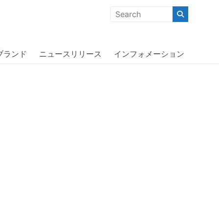
クな商品」「機能的な商品」「コストパフォーマンスの高い商
o Clear/Blue〔クリッカー〕
ブランド
ニュースリリース
インフォメーション