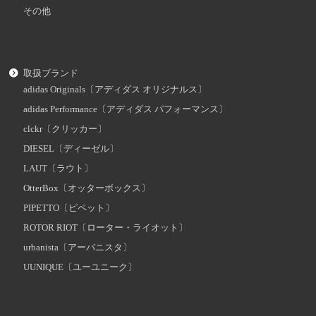
その他
取扱ブランド
adidas Originals〔アディダス オリジナルス〕
adidas Performance〔アディダス パフォーマンス〕
clckr〔クリッカー〕
DIESEL〔ディーゼル〕
LAUT〔ラウト〕
OtterBox〔オッターボックス〕
PIPETTO〔ピペット〕
ROTOR RIOT〔ローター・ライオット〕
urbanista〔アーバニスタ〕
UUNIQUE〔ユーユニーク〕