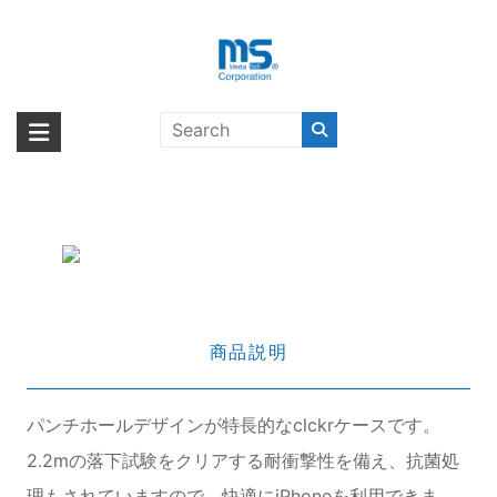
Skip
to
content
clckr GRIPCASE Perforated
海外輸入ブランド商品｜株式会社
海外事業部が取り揃えている海外輸入商品には、日本では珍しい「海外ブ
iPhone 12 / iPhone 12 Pro Navy
ランド」をはじめ「ユニークな商品」「機能的な商品」「コストパフォー
エム・エス・シー
Blue〔クリッカー〕
マンスの高い商品」など厳選した高品質な商品を取り扱っています。
商品説明
パンチホールデザインが特長的なclckrケースです。
2.2mの落下試験をクリアする耐衝撃性を備え、抗菌処
理もされていますので、快適にiPhoneを利用できま