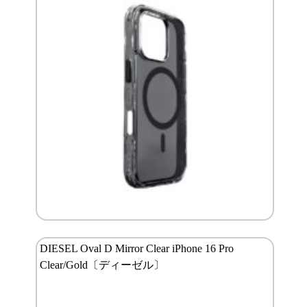
DIESEL Oval D Mirror Clear iPhone 16 Pro
Clear/Gold〔ディーゼル〕