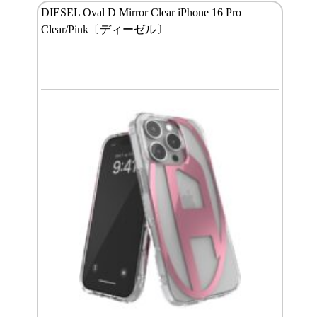
DIESEL Oval D Mirror Clear iPhone 16 Pro
Clear/Pink〔ディーゼル〕