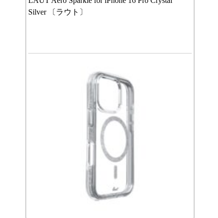
LAUT Aero Sparkle for iPhone 16 Pro Crystal
Silver 〔ラウト〕