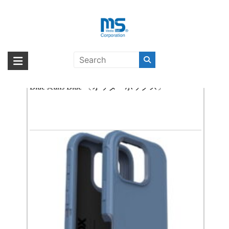
Skip
to
content
iPhone 16 Pro
海外輸入ブランド商品｜株式会社
海外事業部が取り揃えている海外輸入商品には、日本では珍しい「海外ブ
ランド」をはじめ「ユニークな商品」「機能的な商品」「コストパフォー
OtterBox Defender MagSafe iPhone 16 Pro Baby
エム・エス・シー
マンスの高い商品」など厳選した高品質な商品を取り扱っています。
Blue Jeans Blue 〔オッターボックス〕