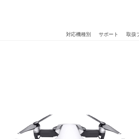
商品には、日本では珍しい「海外ブランド」をはじめ「ユニー
｜株式会社エム・エス・シー
扱っています。
IR PART 1〔ディージェイアイ〕
対応機種別
サポート
取扱