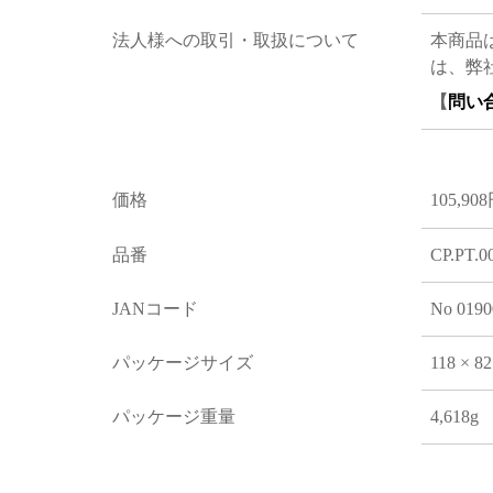
法人様への取引・取扱について
本商品
は、弊
【
問い
価格
105,90
品番
CP.PT.0
JANコード
No 0190
パッケージサイズ
118 × 8
パッケージ重量
4,618g