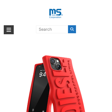
Skip
to
content
DIESEL D Silicone iPhone 15
海外輸入ブランド商品｜株式会社
海外事業部が取り揃えている海外輸入商品には、日本では珍しい「海外ブ
Red〔ディーゼル〕
ランド」をはじめ「ユニークな商品」「機能的な商品」「コストパフォー
エム・エス・シー
マンスの高い商品」など厳選した高品質な商品を取り扱っています。