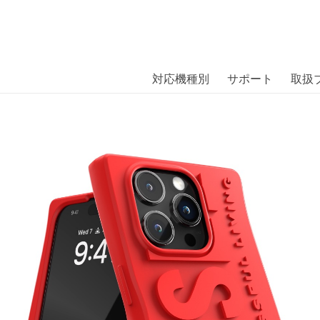
商品には、日本では珍しい「海外ブランド」をはじめ「ユニー
｜株式会社エム・エス・シー
扱っています。
15 Pro Red〔ディーゼル〕
対応機種別
サポート
取扱