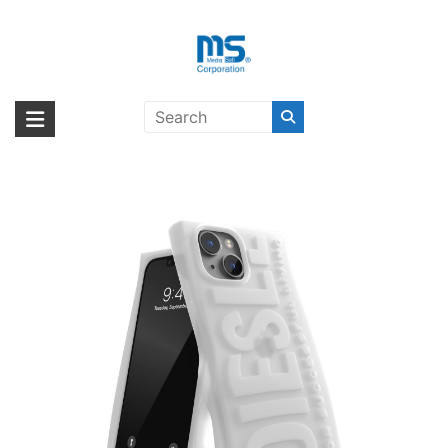
Skip
to
content
DIESEL D Silicone iPhone14
海外輸入ブランド商品｜株式会社
海外事業部が取り揃えている海外輸入商品には、日本では珍しい「海外ブ
MilkyWhite〔ディーゼル〕
ランド」をはじめ「ユニークな商品」「機能的な商品」「コストパフォー
エム・エス・シー
マンスの高い商品」など厳選した高品質な商品を取り扱っています。