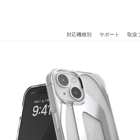
商品には、日本では珍しい「海外ブランド」をはじめ「ユニー
｜株式会社エム・エス・シー
扱っています。
 15 Clear/Silver〔ディーゼル〕
対応機種別
サポート
取扱