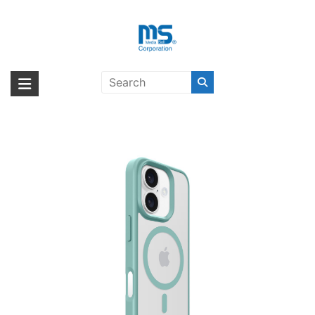
Skip
to
content
LAUT HUEX PROTECT for iPhone
海外輸入ブランド商品｜株式会社
海外事業部が取り揃えている海外輸入商品には、日本では珍しい「海外ブ
16 Silt Green 〔ラウト〕
ランド」をはじめ「ユニークな商品」「機能的な商品」「コストパフォー
エム・エス・シー
マンスの高い商品」など厳選した高品質な商品を取り扱っています。