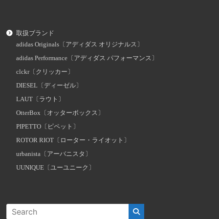
取扱ブランド
adidas Originals〔アディダス オリジナルス〕
adidas Performance〔アディダス パフォーマンス〕
clckr〔クリッカー〕
DIESEL〔ディーゼル〕
LAUT〔ラウト〕
OtterBox〔オッターボックス〕
PIPETTO〔ピペット〕
ROTOR RIOT〔ローター・ライオット〕
urbanista〔アーバニスタ〕
UUNIQUE〔ユーユニーク〕