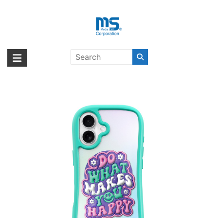
Skip
to
content
LAUT POP LOVIE for iPhone 16
海外輸入ブランド商品｜株式会社
海外事業部が取り揃えている海外輸入商品には、日本では珍しい「海外ブ
Happy Mint 〔ラウト〕
ランド」をはじめ「ユニークな商品」「機能的な商品」「コストパフォー
エム・エス・シー
マンスの高い商品」など厳選した高品質な商品を取り扱っています。