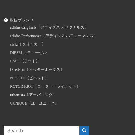
取扱ブランド
adidas Originals〔アディダス オリジナルス〕
adidas Performance〔アディダス パフォーマンス〕
clckr〔クリッカー〕
DIESEL〔ディーゼル〕
LAUT〔ラウト〕
OtterBox〔オッターボックス〕
PIPETTO〔ピペット〕
ROTOR RIOT〔ローター・ライオット〕
urbanista〔アーバニスタ〕
UUNIQUE〔ユーユニーク〕