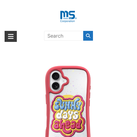
Skip
to
content
LAUT POP LOVIE for iPhone 16
海外輸入ブランド商品｜株式会社
海外事業部が取り揃えている海外輸入商品には、日本では珍しい「海外ブ
Sunny Red 〔ラウト〕
ランド」をはじめ「ユニークな商品」「機能的な商品」「コストパフォー
エム・エス・シー
マンスの高い商品」など厳選した高品質な商品を取り扱っています。