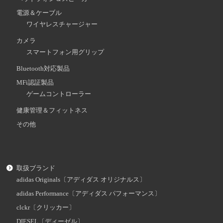
電源＆ケーブル
ワイヤレスチャージャー
カメラ
スマートフォン用グリップ
Bluetooth対応製品
MFi認証製品
ゲームコントローラー
健康管理＆フィットネス
その他
取扱ブランド
adidas Originals〔アディダス オリジナルス〕
adidas Performance〔アディダス パフォーマンス〕
clckr〔クリッカー〕
DIESEL〔ディーゼル〕