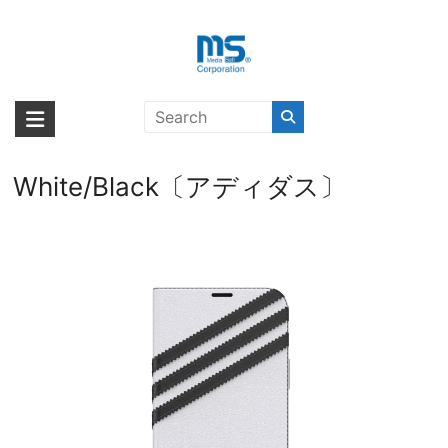
Skip
to
content
【取扱終了製品】[au+1 Collection
海外輸入ブランド商品｜株式会社
海外事業部が取り揃えている海外輸入商品には、日本では珍しい「海外ブ
Select] adidas Originals SAMBA
ランド」をはじめ「ユニークな商品」「機能的な商品」「コストパフォー
エム・エス・シー
BookCase for iPhone 12
マンスの高い商品」など厳選した高品質な商品を取り扱っています。
White/Black〔アディダス〕