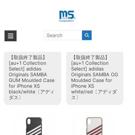
Skip
to
content
タグ:
adidas Originals 2019春
海外輸入ブランド商品｜株式会社
海外事業部が取り揃えている海外輸入商品には、日本では珍しい「海外ブ
夏
ランド」をはじめ「ユニークな商品」「機能的な商品」「コストパフォー
エム・エス・シー
マンスの高い商品」など厳選した高品質な商品を取り扱っています。
【取扱終了製品】
【取扱終了製品】
[au+1 Collection
[au+1 Collection
Select] adidas
Select] adidas
Originals SAMBA
Originals SAMBA OG
GUM Moulded Case
Moulded Case for
for iPhone XS
iPhone XS
black/white〔アディ
white/red〔アディダ
ダス〕
ス〕