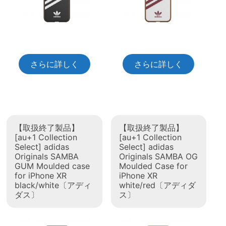
さらに詳しく
さらに詳しく
【取扱終了製品】
【取扱終了製品】
[au+1 Collection
[au+1 Collection
Select] adidas
Select] adidas
Originals SAMBA
Originals SAMBA OG
GUM Moulded case
Moulded Case for
for iPhone XR
iPhone XR
black/white〔アディ
white/red〔アディダ
ダス〕
ス〕