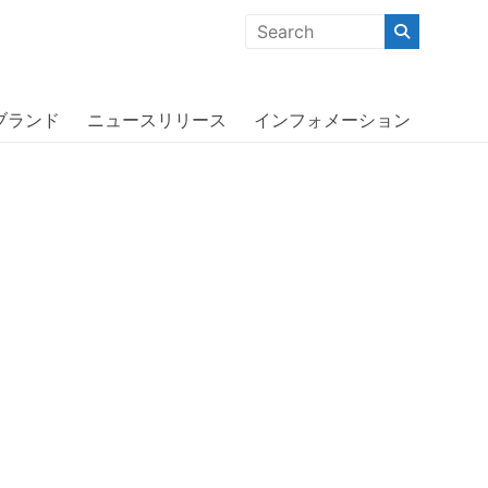
クな商品」「機能的な商品」「コストパフォーマンスの高い商
iPhone XS〔アディダス〕
ブランド
ニュースリリース
インフォメーション