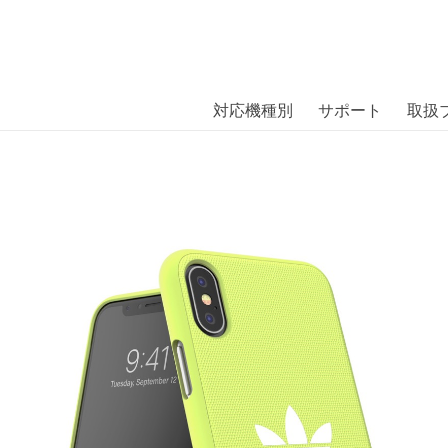
商品には、日本では珍しい「海外ブランド」をはじめ「ユニー
｜株式会社エム・エス・シー
扱っています。
s Moulded Case CANVAS SS19 
対応機種別
サポート
取扱