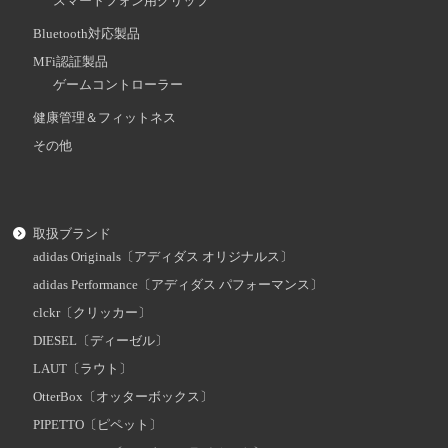
スマートフォン用グリップ
Bluetooth対応製品
MFi認証製品
ゲームコントローラー
健康管理＆フィットネス
その他
取扱ブランド
adidas Originals〔アディダス オリジナルス〕
adidas Performance〔アディダス パフォーマンス〕
clckr〔クリッカー〕
DIESEL〔ディーゼル〕
LAUT〔ラウト〕
OtterBox〔オッターボックス〕
PIPETTO〔ピペット〕