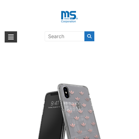
Skip
to
content
adidas Originals Clear Case SS19
海外輸入ブランド商品｜株式会社
海外事業部が取り揃えている海外輸入商品には、日本では珍しい「海外ブ
iPhone XS Rose Gold〔アディダ
ランド」をはじめ「ユニークな商品」「機能的な商品」「コストパフォー
エム・エス・シー
ス〕
マンスの高い商品」など厳選した高品質な商品を取り扱っています。