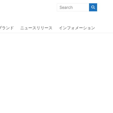
クな商品」「機能的な商品」「コストパフォーマンスの高い商
hone XS Clear〔アディダス〕
ブランド
ニュースリリース
インフォメーション