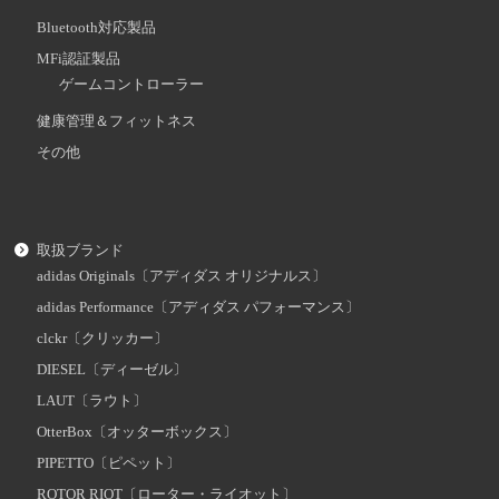
Bluetooth対応製品
MFi認証製品
ゲームコントローラー
健康管理＆フィットネス
その他
取扱ブランド
adidas Originals〔アディダス オリジナルス〕
adidas Performance〔アディダス パフォーマンス〕
clckr〔クリッカー〕
DIESEL〔ディーゼル〕
LAUT〔ラウト〕
OtterBox〔オッターボックス〕
PIPETTO〔ピペット〕
ROTOR RIOT〔ローター・ライオット〕