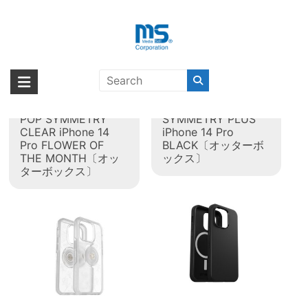
Skip
to
content
タグ:
iPhone 14 Pro
海外輸入ブランド商品｜株式会社
海外事業部が取り揃えている海外輸入商品には、日本では珍しい「海外ブ
ランド」をはじめ「ユニークな商品」「機能的な商品」「コストパフォー
エム・エス・シー
OtterBox OTTER +
OtterBox
マンスの高い商品」など厳選した高品質な商品を取り扱っています。
POP SYMMETRY
SYMMETRY PLUS
CLEAR iPhone 14
iPhone 14 Pro
Pro FLOWER OF
BLACK〔オッターボ
THE MONTH〔オッ
ックス〕
ターボックス〕