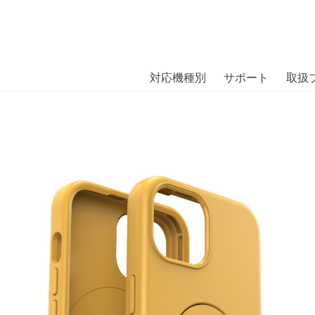
商品には、日本では珍しい「海外ブランド」をはじめ「ユニー
｜株式会社エム・エス・シー
扱っています。
try iPhone 15 Aspen Gleam〔オッタ
対応機種別
サポート
取扱