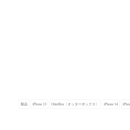
製品
iPhone 13
OtterBox〔オッターボックス〕
iPhone 14
iPho