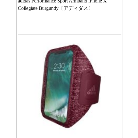
adidas Performance Sport Armband iPhone X
Collegiate Burgundy〔アディダス〕