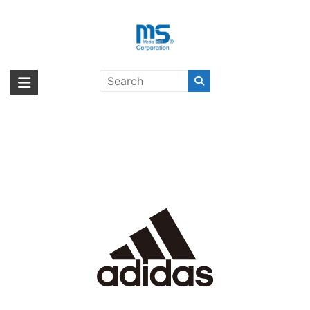
Skip
to
content
adidas Performance〔アディダス
海外輸入ブランド商品｜株式会社
海外事業部が取り揃えている海外輸入商品には、日本では珍しい「海外ブ
パフォーマンス〕
ランド」をはじめ「ユニークな商品」「機能的な商品」「コストパフォー
エム・エス・シー
マンスの高い商品」など厳選した高品質な商品を取り扱っています。