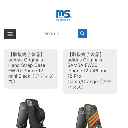
Skip
to
content
タグ:
adidas Originals 2020秋
海外輸入ブランド商品｜株式会社
海外事業部が取り揃えている海外輸入商品には、日本では珍しい「海外ブ
冬
ランド」をはじめ「ユニークな商品」「機能的な商品」「コストパフォー
エム・エス・シー
マンスの高い商品」など厳選した高品質な商品を取り扱っています。
【取扱終了製品】
【取扱終了製品】
adidas Originals
adidas Originals
Hand Strap Case
SAMBA FW20
FW20 iPhone 12
iPhone 12 / iPhone
mini Black〔アディダ
12 Pro
ス〕
Camo/Orange〔アデ
ィダス〕