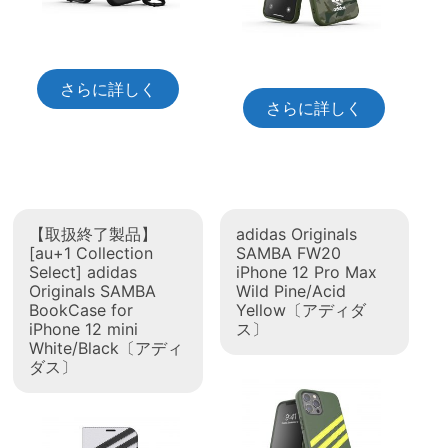
さらに詳しく
さらに詳しく
【取扱終了製品】
adidas Originals
[au+1 Collection
SAMBA FW20
Select] adidas
iPhone 12 Pro Max
Originals SAMBA
Wild Pine/Acid
BookCase for
Yellow〔アディダ
iPhone 12 mini
ス〕
White/Black〔アディ
ダス〕