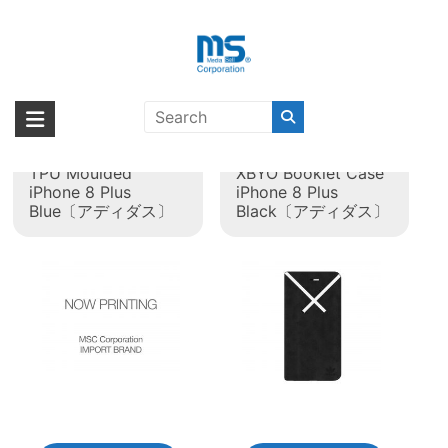
Skip
to
content
タグ:
iPhone 6s Plus
海外輸入ブランド商品｜株式会社
海外事業部が取り揃えている海外輸入商品には、日本では珍しい「海外ブ
ランド」をはじめ「ユニークな商品」「機能的な商品」「コストパフォー
エム・エス・シー
adidas Originals
adidas Originals
マンスの高い商品」など厳選した高品質な商品を取り扱っています。
TPU Moulded
XBYO Booklet Case
iPhone 8 Plus
iPhone 8 Plus
Blue〔アディダス〕
Black〔アディダス〕