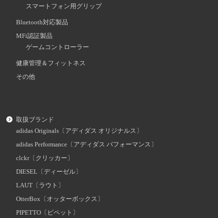
スマートフォン用グリップ
Bluetooth対応製品
MFi認証製品
ゲームコントローラー
健康管理＆フィットネス
その他
取扱ブランド
adidas Originals〔アディダス オリジナルス〕
adidas Performance〔アディダス パフォーマンス〕
clckr〔クリッカー〕
DIESEL〔ディーゼル〕
LAUT〔ラウト〕
OtterBox〔オッターボックス〕
PIPETTO〔ピペット〕