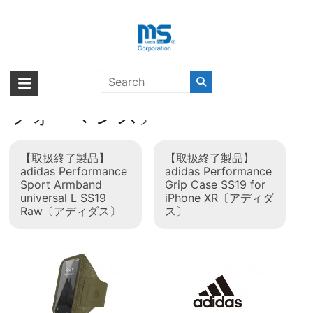
Skip
to
content
タグ:
adidas
海外輸入ブランド商品｜株式会社
海外事業部が取り揃えている海外輸入商品には、日本では珍しい「海外ブ
Performance〔アディダス パ
ランド」をはじめ「ユニークな商品」「機能的な商品」「コストパフォー
エム・エス・シー
フォーマンス〕
マンスの高い商品」など厳選した高品質な商品を取り扱っています。
【取扱終了製品】
【取扱終了製品】
adidas Performance
adidas Performance
Sport Armband
Grip Case SS19 for
universal L SS19
iPhone XR〔アディダ
Raw〔アディダス〕
ス〕