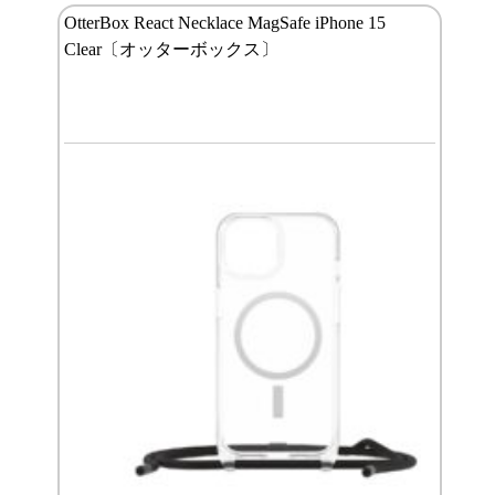
OtterBox React Necklace MagSafe iPhone 15
Clear〔オッターボックス〕