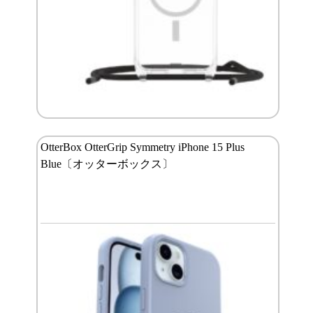
OtterBox OtterGrip Symmetry iPhone 15 Plus
Blue〔オッターボックス〕