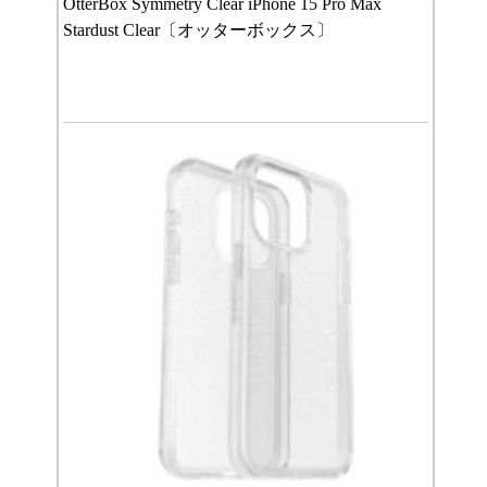
OtterBox Symmetry Clear iPhone 15 Pro Max
Stardust Clear〔オッターボックス〕