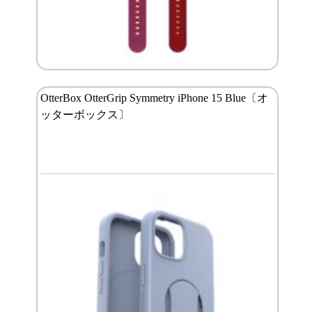
OtterBox OtterGrip Symmetry iPhone 15 Blue〔オ
ッターボックス〕