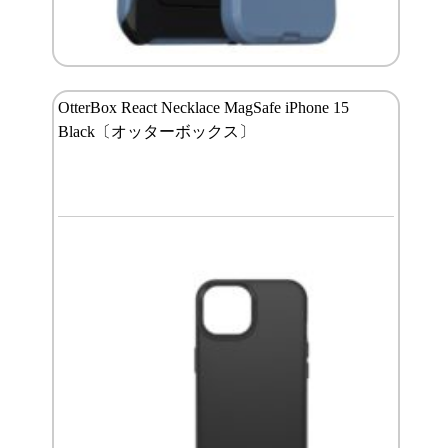
OtterBox React Necklace MagSafe iPhone 15
Black〔オッターボックス〕