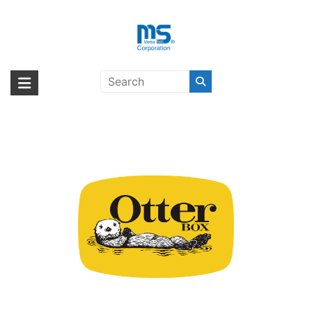
Skip
to
content
OtterBox〔オッターボックス〕
海外輸入ブランド商品｜株式会社
海外事業部が取り揃えている海外輸入商品には、日本では珍しい「海外ブ
ランド」をはじめ「ユニークな商品」「機能的な商品」「コストパフォー
エム・エス・シー
マンスの高い商品」など厳選した高品質な商品を取り扱っています。