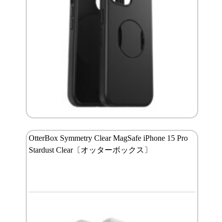
OtterBox Symmetry Clear MagSafe iPhone 15 Pro
Stardust Clear〔オッターボックス〕