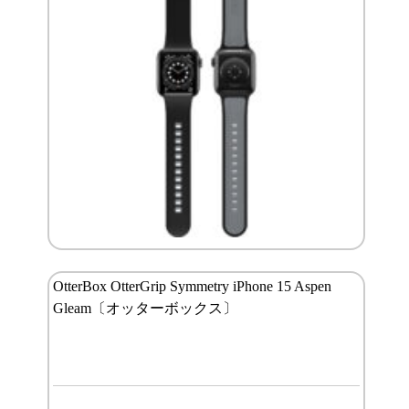
OtterBox OtterGrip Symmetry iPhone 15 Aspen
Gleam〔オッターボックス〕