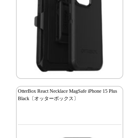
OtterBox React Necklace MagSafe iPhone 15 Plus
Black〔オッターボックス〕