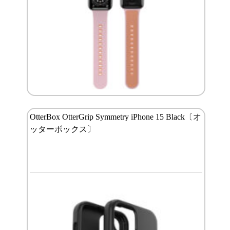
OtterBox OtterGrip Symmetry iPhone 15 Black〔オ
ッターボックス〕