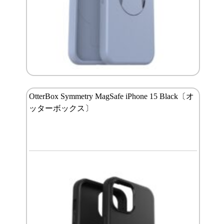
OtterBox Symmetry MagSafe iPhone 15 Black〔オ
ッターボックス〕