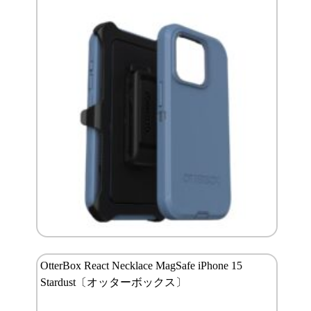
OtterBox React Necklace MagSafe iPhone 15
Stardust〔オッターボックス〕