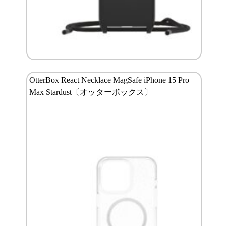
OtterBox React Necklace MagSafe iPhone 15 Pro
Max Stardust〔オッターボックス〕