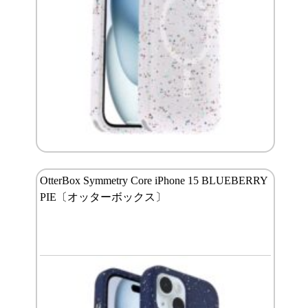
OtterBox Symmetry Core iPhone 15 BLUEBERRY
PIE〔オッターボックス〕