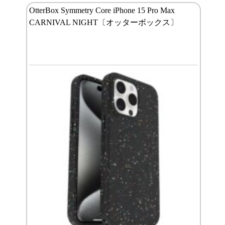
OtterBox Symmetry Core iPhone 15 Pro Max
CARNIVAL NIGHT〔オッターボックス〕