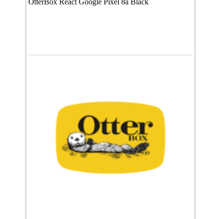
OtterBox React Google Pixel 8a Black