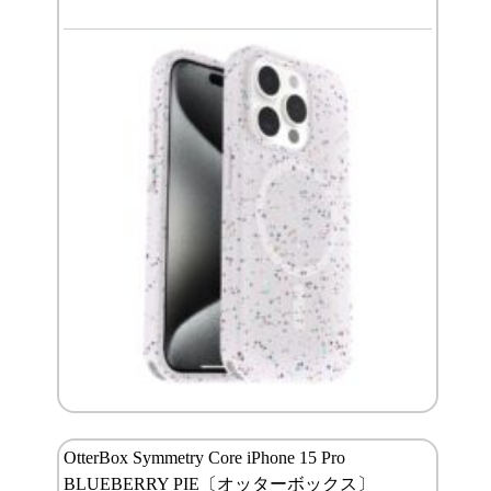
OtterBox Symmetry Core iPhone 15 Pro
BLUEBERRY PIE〔オッターボックス〕