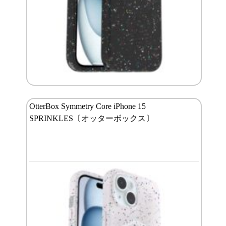
OtterBox Symmetry Core iPhone 15
SPRINKLES〔オッターボックス〕