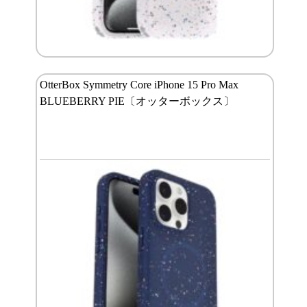
OtterBox Symmetry Core iPhone 15 Pro Max
BLUEBERRY PIE〔オッターボックス〕