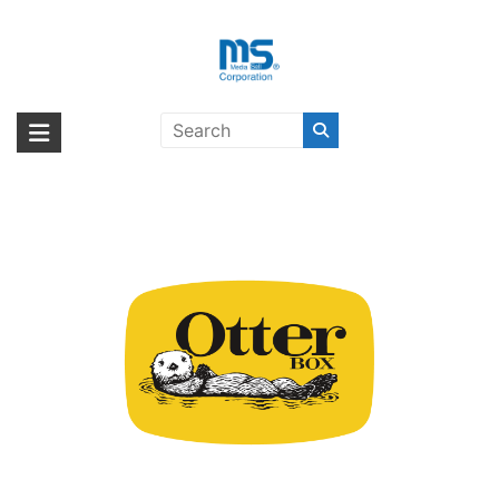
Skip
to
content
OtterBox〔オッターボックス〕
海外輸入ブランド商品｜株式会社
海外事業部が取り揃えている海外輸入商品には、日本では珍しい「海外ブ
ランド」をはじめ「ユニークな商品」「機能的な商品」「コストパフォー
エム・エス・シー
マンスの高い商品」など厳選した高品質な商品を取り扱っています。