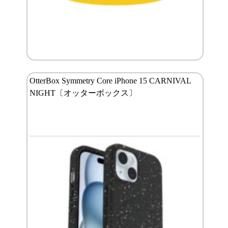
OtterBox Symmetry Core iPhone 15 CARNIVAL
NIGHT〔オッターボックス〕